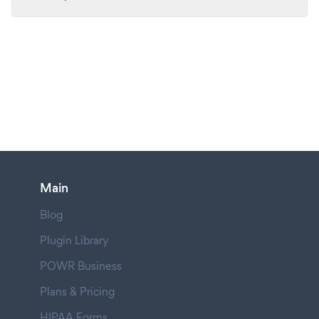
Main
Blog
Plugin Library
POWR Business
Plans & Pricing
HIPAA Forms