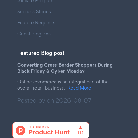
Affiliate Program
Success Stories
Feature Requests
Guest Blog Post
Featured Blog post
Converting Cross-Border Shoppers During
Black Friday & Cyber Monday
Online commerce is an integral part of the
overall retail business.
Read More
Posted by on
2026-08-07