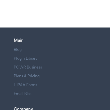
Main
Blog
Plugin Library
POWR Business
Plans & Pricing
HIPAA Forms
Email Blast
Company