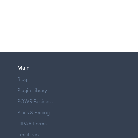
Main
Blog
Plugin Library
POWR Business
Plans & Pricing
HIPAA Forms
Email Blast