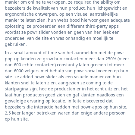
manier om online te verkopen. ze required the ability om
bezoekers de kwaliteit van hun product, hun lichtgewicht en
ergonomische ontwerpen, op een visueel aantrekkelijke
manier te laten zien. hun Webs bood hiervoor geen adequate
oplossing. ze probeerden een different third-party apps
voordat ze powr slider vonden en geen van hen leek een
onderdeel van de site en was onhandig en moeilijk te
gebruiken.
In a small amount of time van het aanmelden met de powr-
pop-up konden ze grow hun contacten meer dan 250% (meer
dan 600 echte contacten) constantly laten groeien tot meer
dan 6000 volgers met behulp van powr social voeden op hun
site. ze added powr slider als een visuele manier om hun
klanten snel te laten zien, aangezien ze coming to de
startpagina zijn, hoe de producten er in het echt uitzien. het
laat hun producten goed zien en gaf klanten naadloos een
geweldige ervaring op locatie. in feite discovered dat
bezoekers die interactie hadden met powr-apps op hun site,
2,5 keer langer betrokken waren dan enige andere persoon
op hun site.