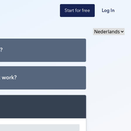
Start for free
Log In