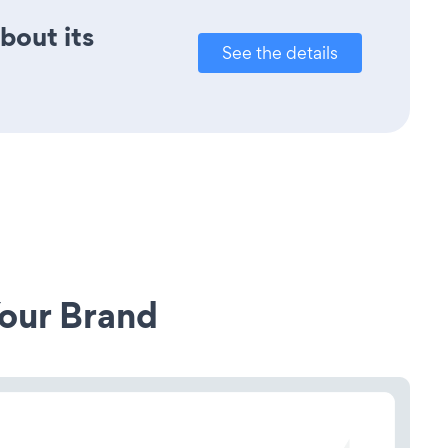
bout its
See the details
our Brand