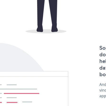
So
do
he
da
bo
And
vin
app