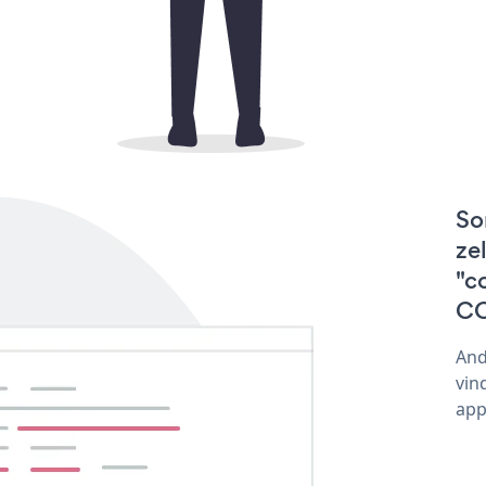
So
ze
"c
CO
And
vin
app