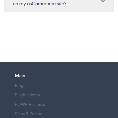
on my osCommorce site?
Main
Blog
Plugin Library
POWR Business
Plans & Pricing