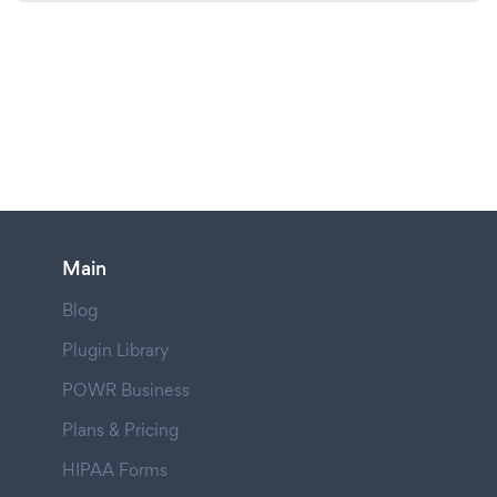
Main
Blog
Plugin Library
POWR Business
Plans & Pricing
HIPAA Forms