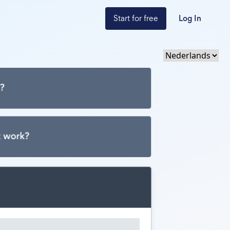
Start for free
Log In