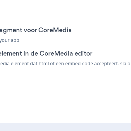
ragment voor CoreMedia
 your app
element in de CoreMedia editor
ia element dat html of een embed-code accepteert. sla op