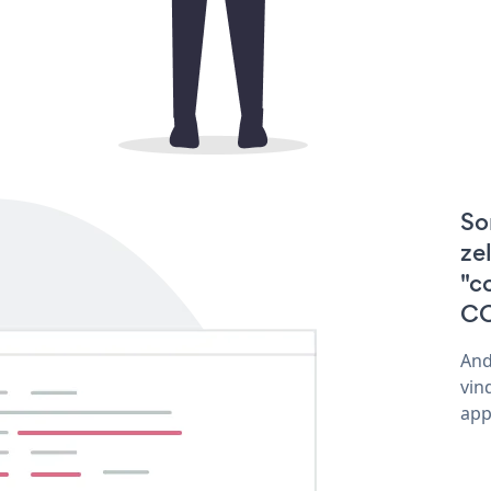
So
ze
"c
CO
And
vin
app