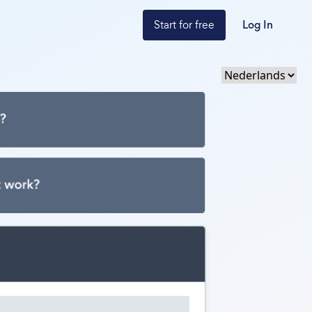
Start for free
Log In