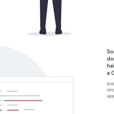
So
do
he
a 
And
vin
app