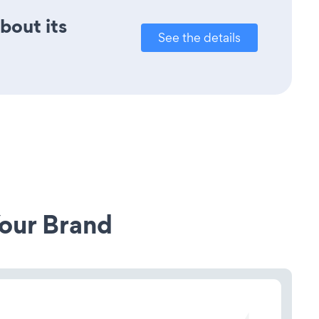
bout its
See the details
our Brand