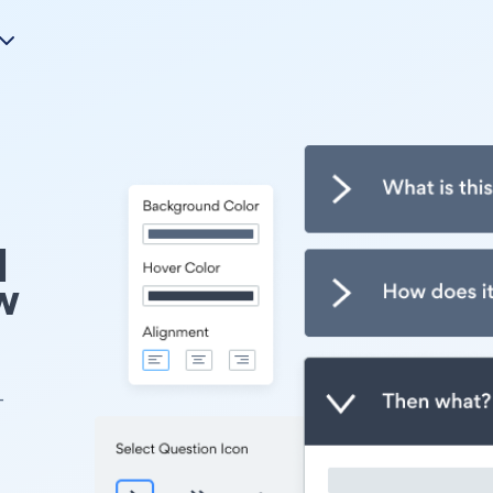
q
w
-