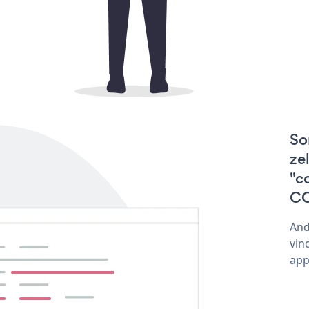
So
ze
"c
CO
And
vin
app