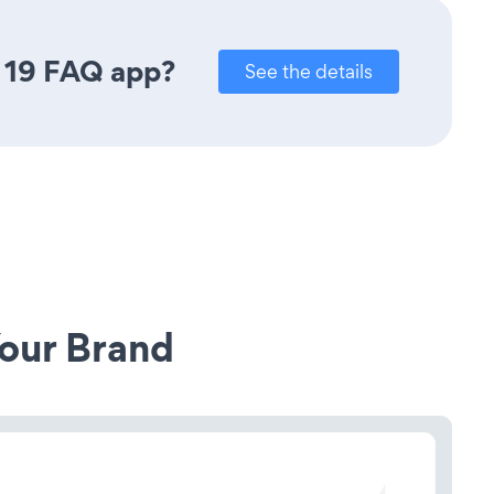
D 19 FAQ app?
See the details
our Brand