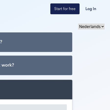
Start for free
Log In