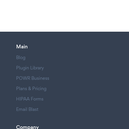
Main
Blog
Plugin Library
POWR Business
Plans & Pricing
HIPAA Forms
Email Blast
Company