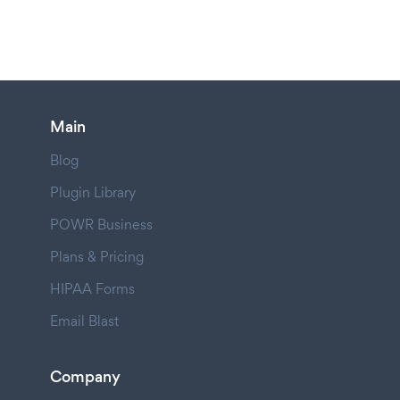
Main
Blog
Plugin Library
POWR Business
Plans & Pricing
HIPAA Forms
Email Blast
Company