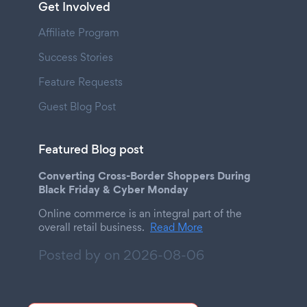
Get Involved
Affiliate Program
Success Stories
Feature Requests
Guest Blog Post
Featured Blog post
Converting Cross-Border Shoppers During
Black Friday & Cyber Monday
Online commerce is an integral part of the
overall retail business.
Read More
Posted by on
2026-08-06