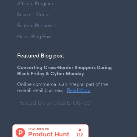
Affiliate Program
Success Stories
Feature Requests
Guest Blog Post
Featured Blog post
Converting Cross-Border Shoppers During
Black Friday & Cyber Monday
Online commerce is an integral part of the
overall retail business.
Read More
Posted by on
2026-08-07