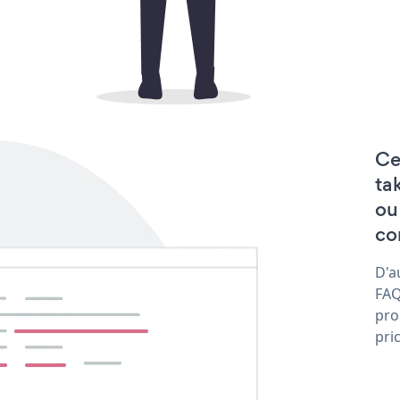
Ce
ta
ou
co
D'a
FAQ
pro
pri