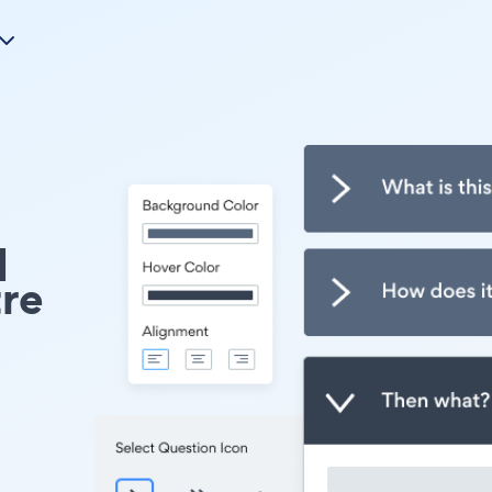
q
tre