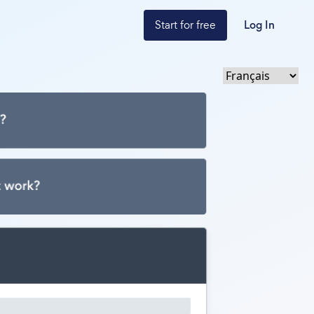
Start for free
Log In