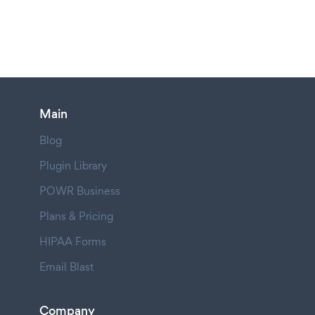
Main
Blog
Plugin Library
POWR Business
Plans & Pricing
HIPAA Forms
Email Blast
Company