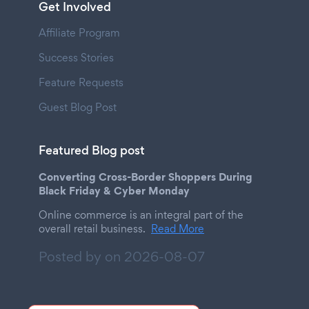
Get Involved
Affiliate Program
Success Stories
Feature Requests
Guest Blog Post
Featured Blog post
Converting Cross-Border Shoppers During
Black Friday & Cyber Monday
Online commerce is an integral part of the
overall retail business.
Read More
Posted by on
2026-08-07