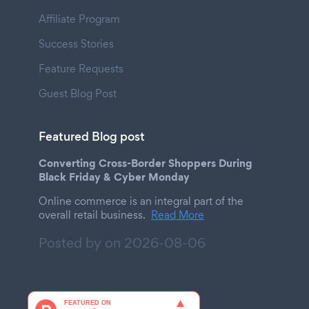
Affiliate Program
Success Stories
Feature Requests
Guest Blog Post
Featured Blog post
Converting Cross-Border Shoppers During
Black Friday & Cyber Monday
Online commerce is an integral part of the
overall retail business.
Read More
Posted by on
2026-08-06