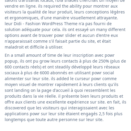
salons d'artisanat locaux, rbia shades cherchait un moyen de
vendre en ligne. ils required the ability pour montrer aux
visiteurs la qualité de leur produit, leurs conceptions légères
et ergonomiques, d'une manière visuellement attrayante.
leur Didi - Fashion WordPress Theme n'a pas fourni de
solution adéquate pour cela. ils ont essayé un many different
options avant de trouver powr slider et aucun d'entre eux
n'apparaissait comme s'il faisait partie du site, et était
maladroit et difficile à utiliser.
En a small amount of time de leur inscription avec powr
popup, ils ont pu grow leurs contacts à plus de 250% (plus de
600 contacts réels) et ont steadily développé leurs réseaux
sociaux à plus de 6000 abonnés en utilisant powr social
alimenter sur leur site. ils added le curseur powr comme
moyen visuel de montrer rapidement à leurs clients qu'ils
sont landing on la page d'accueil à quoi ressemblent les
produits dans la vie réelle. il présente bien leurs produits et
offre aux clients une excellente expérience sur site. en fait, ils
discovered que les visiteurs qui interagissaient avec les
applications powr sur leur site étaient engagés 2,5 fois plus
longtemps que toute autre personne sur leur site.