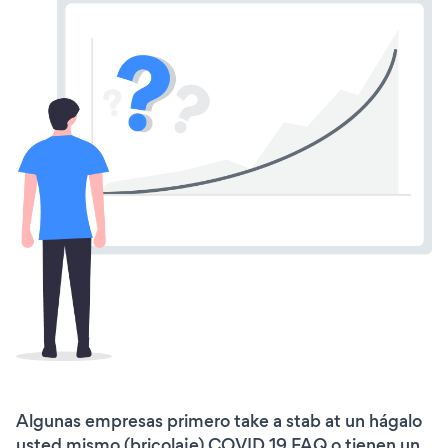
Algunas empresas primero take a stab at un hágalo
usted mismo (bricolaje) COVID 19 FAQ o tienen un