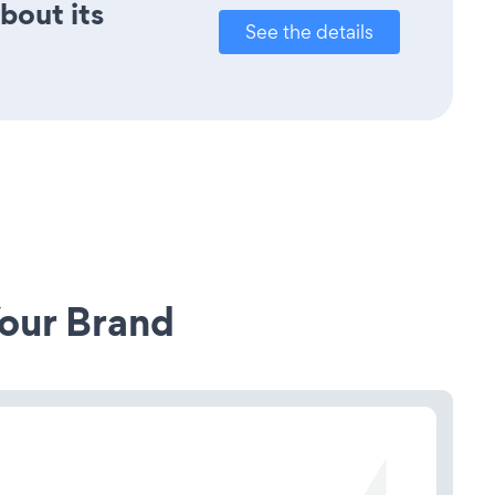
bout its
See the details
our Brand