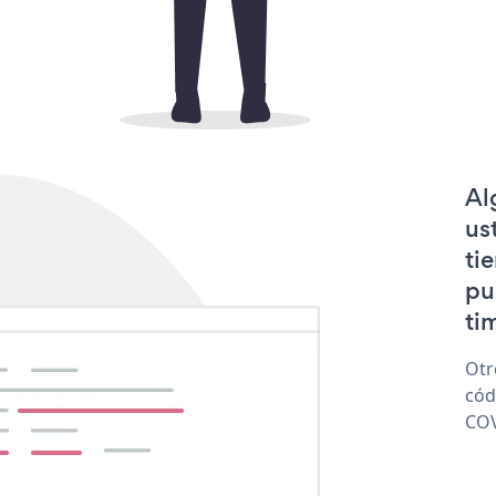
Al
us
ti
pu
tim
Otr
cód
COV