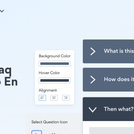
Faq
 En