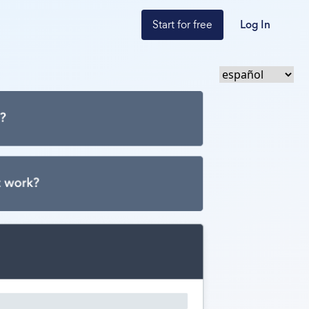
Start for free
Log In