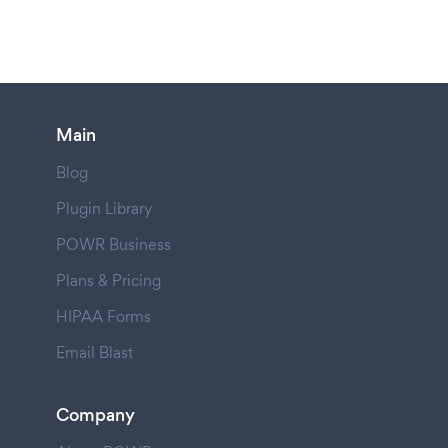
Main
Blog
Plugin Library
POWR Business
Plans & Pricing
HIPAA Forms
Email Blast
Company