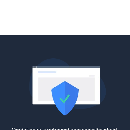
Omdat powr is gebouwd voor schaalbaarheid,