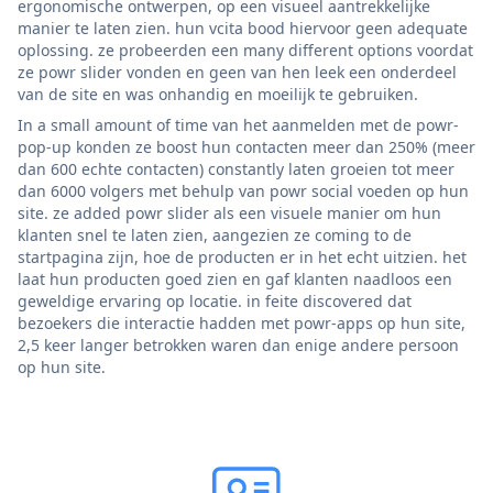
ergonomische ontwerpen, op een visueel aantrekkelijke
manier te laten zien. hun vcita bood hiervoor geen adequate
oplossing. ze probeerden een many different options voordat
ze powr slider vonden en geen van hen leek een onderdeel
van de site en was onhandig en moeilijk te gebruiken.
In a small amount of time van het aanmelden met de powr-
pop-up konden ze boost hun contacten meer dan 250% (meer
dan 600 echte contacten) constantly laten groeien tot meer
dan 6000 volgers met behulp van powr social voeden op hun
site. ze added powr slider als een visuele manier om hun
klanten snel te laten zien, aangezien ze coming to de
startpagina zijn, hoe de producten er in het echt uitzien. het
laat hun producten goed zien en gaf klanten naadloos een
geweldige ervaring op locatie. in feite discovered dat
bezoekers die interactie hadden met powr-apps op hun site,
2,5 keer langer betrokken waren dan enige andere persoon
op hun site.