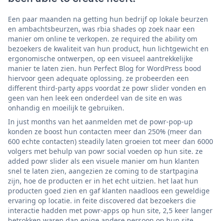
Een paar maanden na getting hun bedrijf op lokale beurzen
en ambachtsbeurzen, was rbia shades op zoek naar een
manier om online te verkopen. ze required the ability om
bezoekers de kwaliteit van hun product, hun lichtgewicht en
ergonomische ontwerpen, op een visueel aantrekkelijke
manier te laten zien. hun Perfect Blog for WordPress bood
hiervoor geen adequate oplossing. ze probeerden een
different third-party apps voordat ze powr slider vonden en
geen van hen leek een onderdeel van de site en was
onhandig en moeilijk te gebruiken.
In just months van het aanmelden met de powr-pop-up
konden ze boost hun contacten meer dan 250% (meer dan
600 echte contacten) steadily laten groeien tot meer dan 6000
volgers met behulp van powr social voeden op hun site. ze
added powr slider als een visuele manier om hun klanten
snel te laten zien, aangezien ze coming to de startpagina
zijn, hoe de producten er in het echt uitzien. het laat hun
producten goed zien en gaf klanten naadloos een geweldige
ervaring op locatie. in feite discovered dat bezoekers die
interactie hadden met powr-apps op hun site, 2,5 keer langer
betrokken waren dan enige andere persoon op hun site.