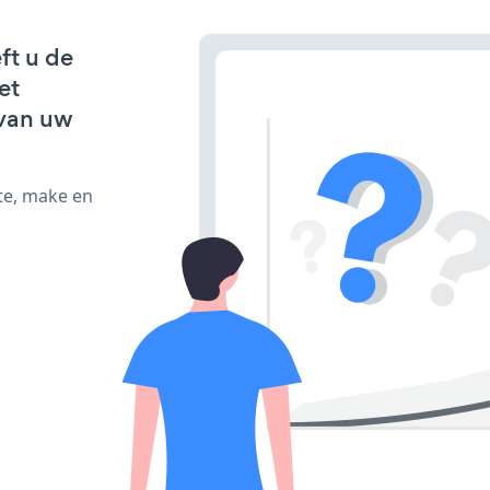
ft u de
et
van uw
te, make en