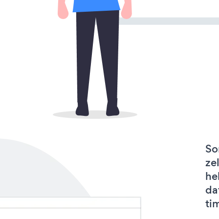
So
ze
he
da
ti