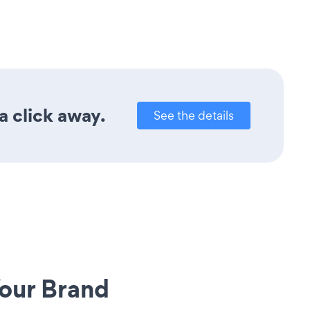
a click away.
See the details
our Brand