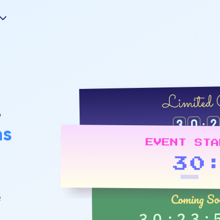
-
s
e