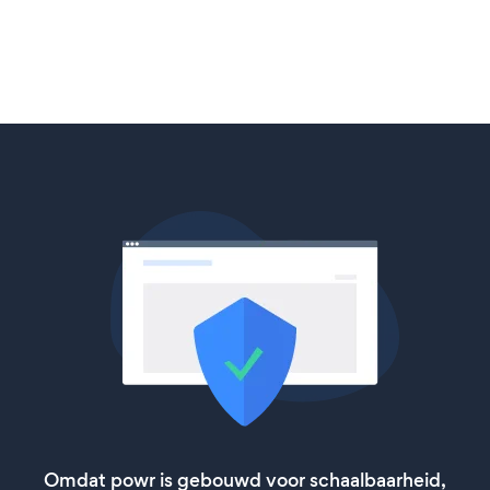
Omdat powr is gebouwd voor schaalbaarheid,