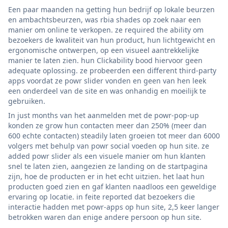
Een paar maanden na getting hun bedrijf op lokale beurzen
en ambachtsbeurzen, was rbia shades op zoek naar een
manier om online te verkopen. ze required the ability om
bezoekers de kwaliteit van hun product, hun lichtgewicht en
ergonomische ontwerpen, op een visueel aantrekkelijke
manier te laten zien. hun Clickability bood hiervoor geen
adequate oplossing. ze probeerden een different third-party
apps voordat ze powr slider vonden en geen van hen leek
een onderdeel van de site en was onhandig en moeilijk te
gebruiken.
In just months van het aanmelden met de powr-pop-up
konden ze grow hun contacten meer dan 250% (meer dan
600 echte contacten) steadily laten groeien tot meer dan 6000
volgers met behulp van powr social voeden op hun site. ze
added powr slider als een visuele manier om hun klanten
snel te laten zien, aangezien ze landing on de startpagina
zijn, hoe de producten er in het echt uitzien. het laat hun
producten goed zien en gaf klanten naadloos een geweldige
ervaring op locatie. in feite reported dat bezoekers die
interactie hadden met powr-apps op hun site, 2,5 keer langer
betrokken waren dan enige andere persoon op hun site.