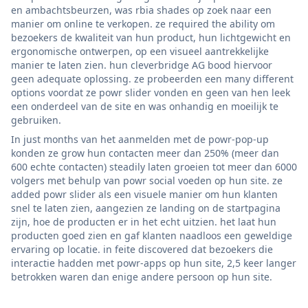
en ambachtsbeurzen, was rbia shades op zoek naar een
manier om online te verkopen. ze required the ability om
bezoekers de kwaliteit van hun product, hun lichtgewicht en
ergonomische ontwerpen, op een visueel aantrekkelijke
manier te laten zien. hun cleverbridge AG bood hiervoor
geen adequate oplossing. ze probeerden een many different
options voordat ze powr slider vonden en geen van hen leek
een onderdeel van de site en was onhandig en moeilijk te
gebruiken.
In just months van het aanmelden met de powr-pop-up
konden ze grow hun contacten meer dan 250% (meer dan
600 echte contacten) steadily laten groeien tot meer dan 6000
volgers met behulp van powr social voeden op hun site. ze
added powr slider als een visuele manier om hun klanten
snel te laten zien, aangezien ze landing on de startpagina
zijn, hoe de producten er in het echt uitzien. het laat hun
producten goed zien en gaf klanten naadloos een geweldige
ervaring op locatie. in feite discovered dat bezoekers die
interactie hadden met powr-apps op hun site, 2,5 keer langer
betrokken waren dan enige andere persoon op hun site.