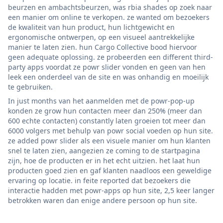
beurzen en ambachtsbeurzen, was rbia shades op zoek naar
een manier om online te verkopen. ze wanted om bezoekers
de kwaliteit van hun product, hun lichtgewicht en
ergonomische ontwerpen, op een visueel aantrekkelijke
manier te laten zien. hun Cargo Collective bood hiervoor
geen adequate oplossing. ze probeerden een different third-
party apps voordat ze powr slider vonden en geen van hen
leek een onderdeel van de site en was onhandig en moeilijk
te gebruiken.
In just months van het aanmelden met de powr-pop-up
konden ze grow hun contacten meer dan 250% (meer dan
600 echte contacten) constantly laten groeien tot meer dan
6000 volgers met behulp van powr social voeden op hun site.
ze added powr slider als een visuele manier om hun klanten
snel te laten zien, aangezien ze coming to de startpagina
zijn, hoe de producten er in het echt uitzien. het laat hun
producten goed zien en gaf klanten naadloos een geweldige
ervaring op locatie. in feite reported dat bezoekers die
interactie hadden met powr-apps op hun site, 2,5 keer langer
betrokken waren dan enige andere persoon op hun site.