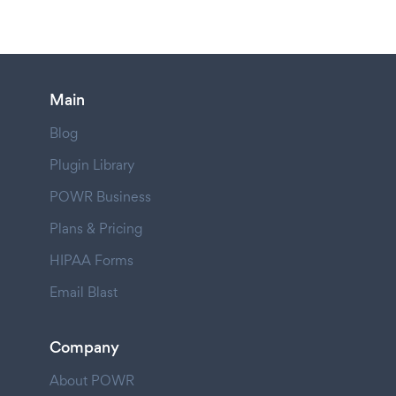
Main
Blog
Plugin Library
POWR Business
Plans & Pricing
HIPAA Forms
Email Blast
Company
About POWR