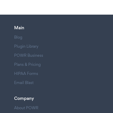
Main
Blog
Plugin Library
POWR Business
Plans & Pricing
HIPAA Forms
Email Blast
Company
About POWR