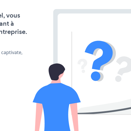
l, vous
ant à
ntreprise.
 captivate,