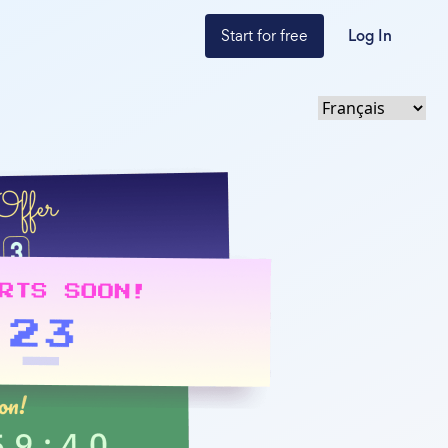
Start for free
Log In