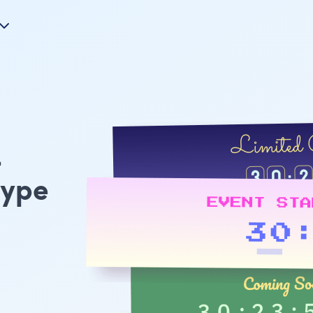
-
type