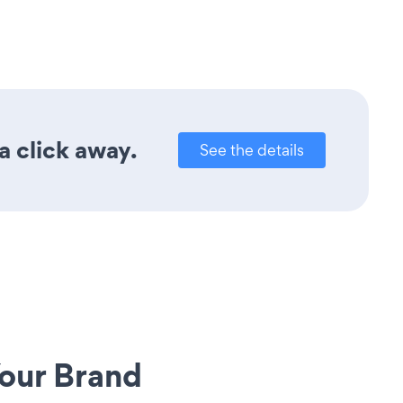
a click away.
See the details
our Brand