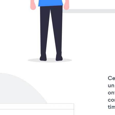
Ce
un
on
co
tim