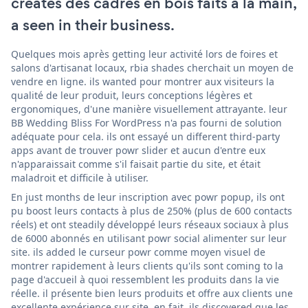
creates des cadres en bois faits à la main,
a seen in their business.
Quelques mois après getting leur activité lors de foires et
salons d'artisanat locaux, rbia shades cherchait un moyen de
vendre en ligne. ils wanted pour montrer aux visiteurs la
qualité de leur produit, leurs conceptions légères et
ergonomiques, d'une manière visuellement attrayante. leur
BB Wedding Bliss For WordPress n'a pas fourni de solution
adéquate pour cela. ils ont essayé un different third-party
apps avant de trouver powr slider et aucun d'entre eux
n'apparaissait comme s'il faisait partie du site, et était
maladroit et difficile à utiliser.
En just months de leur inscription avec powr popup, ils ont
pu boost leurs contacts à plus de 250% (plus de 600 contacts
réels) et ont steadily développé leurs réseaux sociaux à plus
de 6000 abonnés en utilisant powr social alimenter sur leur
site. ils added le curseur powr comme moyen visuel de
montrer rapidement à leurs clients qu'ils sont coming to la
page d'accueil à quoi ressemblent les produits dans la vie
réelle. il présente bien leurs produits et offre aux clients une
excellente expérience sur site. en fait, ils discovered que les