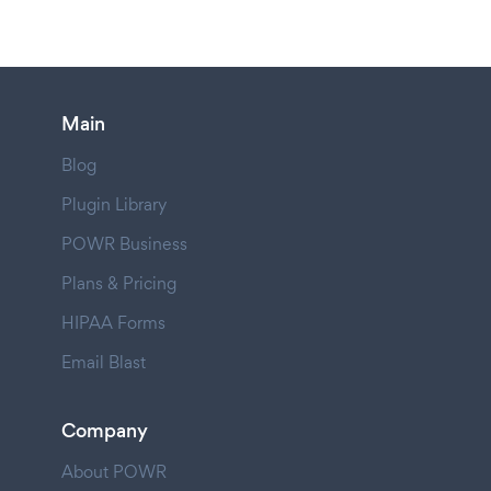
Main
Blog
Plugin Library
POWR Business
Plans & Pricing
HIPAA Forms
Email Blast
Company
About POWR