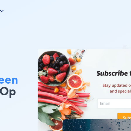
een
 Op