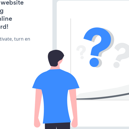
 website
ng
line
rd!
ivate, turn en