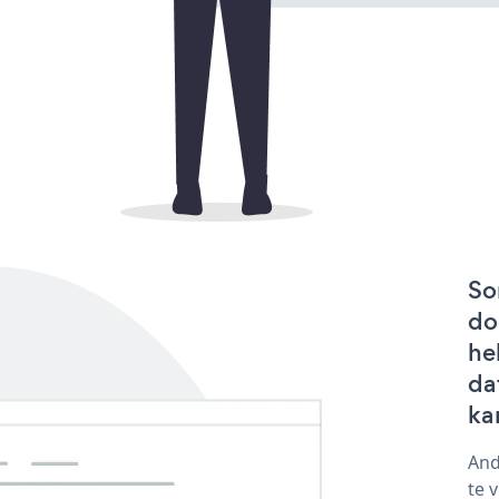
So
do
he
da
ka
And
te 