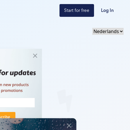
Start for free
Log In