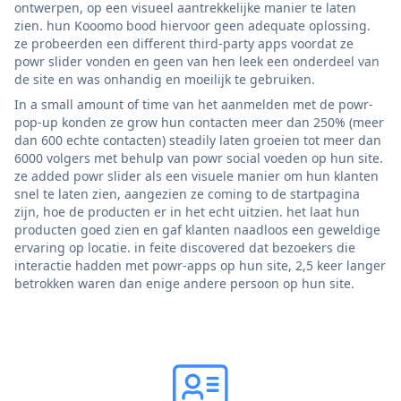
ontwerpen, op een visueel aantrekkelijke manier te laten
zien. hun Kooomo bood hiervoor geen adequate oplossing.
ze probeerden een different third-party apps voordat ze
powr slider vonden en geen van hen leek een onderdeel van
de site en was onhandig en moeilijk te gebruiken.
In a small amount of time van het aanmelden met de powr-
pop-up konden ze grow hun contacten meer dan 250% (meer
dan 600 echte contacten) steadily laten groeien tot meer dan
6000 volgers met behulp van powr social voeden op hun site.
ze added powr slider als een visuele manier om hun klanten
snel te laten zien, aangezien ze coming to de startpagina
zijn, hoe de producten er in het echt uitzien. het laat hun
producten goed zien en gaf klanten naadloos een geweldige
ervaring op locatie. in feite discovered dat bezoekers die
interactie hadden met powr-apps op hun site, 2,5 keer langer
betrokken waren dan enige andere persoon op hun site.