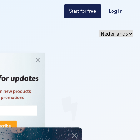
Start for free
Log In