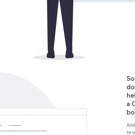
So
do
he
a 
bo
And
te 