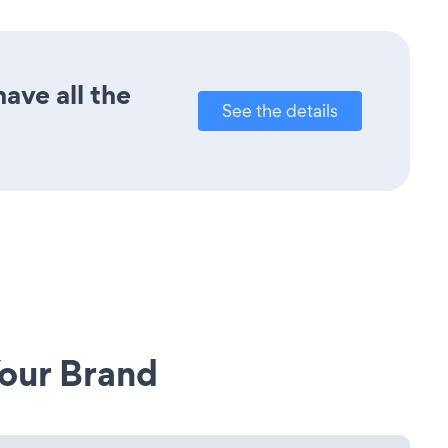
ave all the
See the details
our Brand