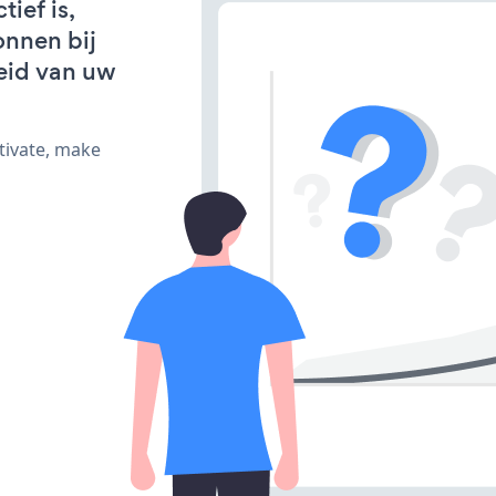
ief is,
onnen bij
eid van uw
tivate, make