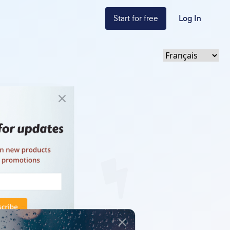
Start for free
Log In