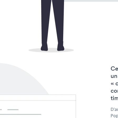
Ce
un
« 
co
tim
D'a
Pop