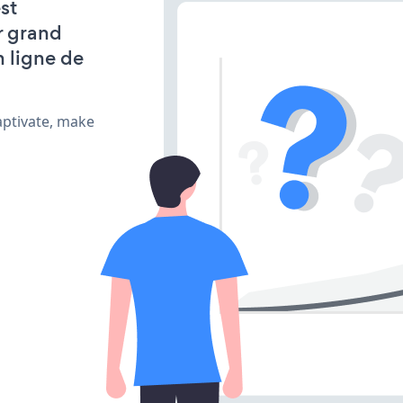
st
r grand
n ligne de
aptivate, make