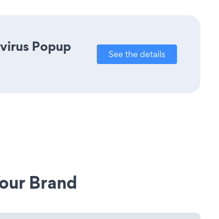
avirus Popup
See the details
our Brand