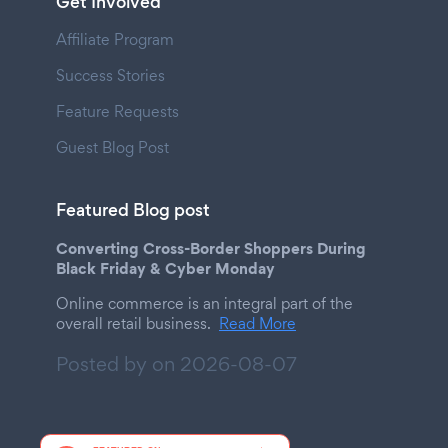
Get Involved
Affiliate Program
Success Stories
Feature Requests
Guest Blog Post
Featured Blog post
Converting Cross-Border Shoppers During
Black Friday & Cyber Monday
Online commerce is an integral part of the
overall retail business.
Read More
Posted by on
2026-08-07