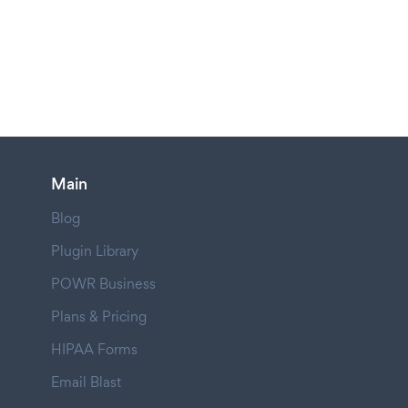
Main
Blog
Plugin Library
POWR Business
Plans & Pricing
HIPAA Forms
Email Blast