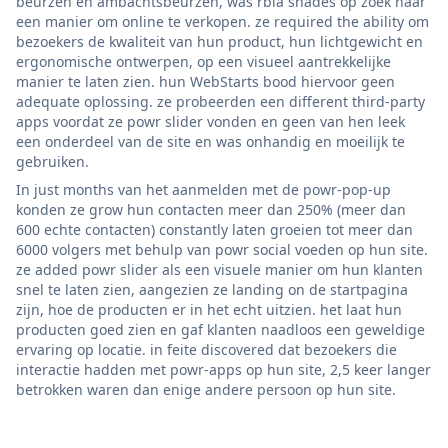
beurzen en ambachtsbeurzen, was rbia shades op zoek naar
een manier om online te verkopen. ze required the ability om
bezoekers de kwaliteit van hun product, hun lichtgewicht en
ergonomische ontwerpen, op een visueel aantrekkelijke
manier te laten zien. hun WebStarts bood hiervoor geen
adequate oplossing. ze probeerden een different third-party
apps voordat ze powr slider vonden en geen van hen leek
een onderdeel van de site en was onhandig en moeilijk te
gebruiken.
In just months van het aanmelden met de powr-pop-up
konden ze grow hun contacten meer dan 250% (meer dan
600 echte contacten) constantly laten groeien tot meer dan
6000 volgers met behulp van powr social voeden op hun site.
ze added powr slider als een visuele manier om hun klanten
snel te laten zien, aangezien ze landing on de startpagina
zijn, hoe de producten er in het echt uitzien. het laat hun
producten goed zien en gaf klanten naadloos een geweldige
ervaring op locatie. in feite discovered dat bezoekers die
interactie hadden met powr-apps op hun site, 2,5 keer langer
betrokken waren dan enige andere persoon op hun site.