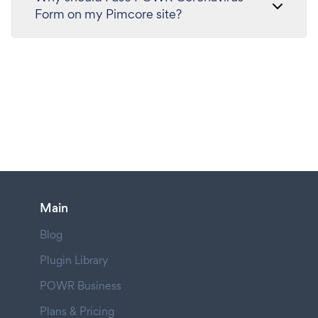
Form on my Pimcore site?
Main
Blog
Plugin Library
POWR Business
Plans & Pricing