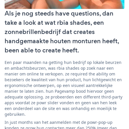
Als je nog steeds have questions, dan
take a look at wat rbia shades, een
zonnebrillenbedrijf dat creates
handgemaakte houten monturen heeft,
been able to create heeft.
Een paar maanden na getting hun bedrijf op lokale beurzen
en ambachtsbeurzen, was rbia shades op zoek naar een
manier om online te verkopen. ze required the ability om
bezoekers de kwaliteit van hun product, hun lichtgewicht en
ergonomische ontwerpen, op een visueel aantrekkelijke
manier te laten zien. hun Pagevamp bood hiervoor geen
adequate oplossing. ze probeerden een different third-party
apps voordat ze powr slider vonden en geen van hen leek
een onderdeel van de site en was onhandig en moeilijk te
gebruiken.
In just months van het aanmelden met de powr-pop-up
konden ze grow hun contacten meer dan 250% (meer dan