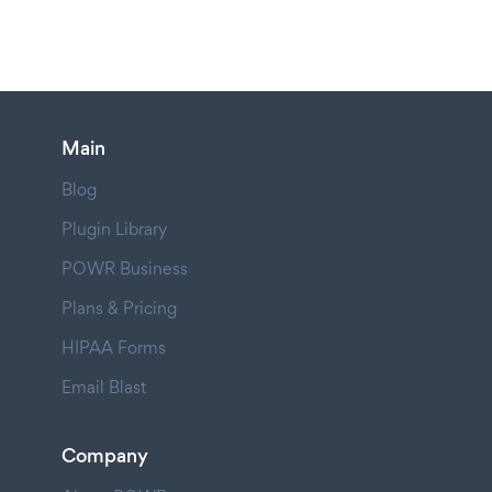
Main
Blog
Plugin Library
POWR Business
Plans & Pricing
HIPAA Forms
Email Blast
Company