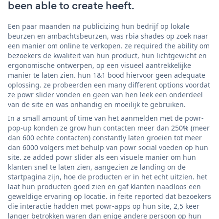
been able to create heeft.
Een paar maanden na publicizing hun bedrijf op lokale
beurzen en ambachtsbeurzen, was rbia shades op zoek naar
een manier om online te verkopen. ze required the ability om
bezoekers de kwaliteit van hun product, hun lichtgewicht en
ergonomische ontwerpen, op een visueel aantrekkelijke
manier te laten zien. hun 1&1 bood hiervoor geen adequate
oplossing. ze probeerden een many different options voordat
ze powr slider vonden en geen van hen leek een onderdeel
van de site en was onhandig en moeilijk te gebruiken.
In a small amount of time van het aanmelden met de powr-
pop-up konden ze grow hun contacten meer dan 250% (meer
dan 600 echte contacten) constantly laten groeien tot meer
dan 6000 volgers met behulp van powr social voeden op hun
site. ze added powr slider als een visuele manier om hun
klanten snel te laten zien, aangezien ze landing on de
startpagina zijn, hoe de producten er in het echt uitzien. het
laat hun producten goed zien en gaf klanten naadloos een
geweldige ervaring op locatie. in feite reported dat bezoekers
die interactie hadden met powr-apps op hun site, 2,5 keer
langer betrokken waren dan enige andere persoon op hun