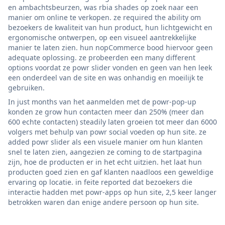
en ambachtsbeurzen, was rbia shades op zoek naar een
manier om online te verkopen. ze required the ability om
bezoekers de kwaliteit van hun product, hun lichtgewicht en
ergonomische ontwerpen, op een visueel aantrekkelijke
manier te laten zien. hun nopCommerce bood hiervoor geen
adequate oplossing. ze probeerden een many different
options voordat ze powr slider vonden en geen van hen leek
een onderdeel van de site en was onhandig en moeilijk te
gebruiken.
In just months van het aanmelden met de powr-pop-up
konden ze grow hun contacten meer dan 250% (meer dan
600 echte contacten) steadily laten groeien tot meer dan 6000
volgers met behulp van powr social voeden op hun site. ze
added powr slider als een visuele manier om hun klanten
snel te laten zien, aangezien ze coming to de startpagina
zijn, hoe de producten er in het echt uitzien. het laat hun
producten goed zien en gaf klanten naadloos een geweldige
ervaring op locatie. in feite reported dat bezoekers die
interactie hadden met powr-apps op hun site, 2,5 keer langer
betrokken waren dan enige andere persoon op hun site.