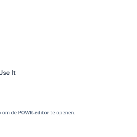
se It
op om de
POWR-editor
te openen.