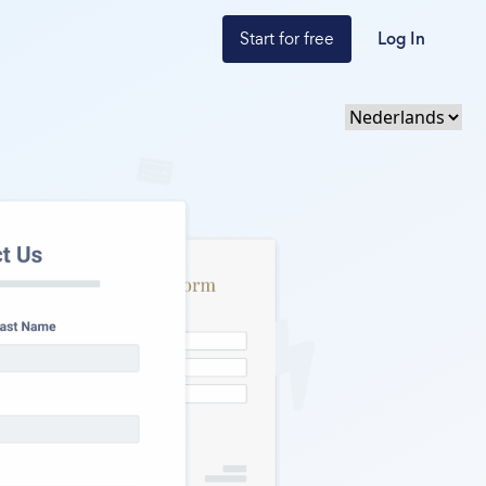
Start for free
Log In