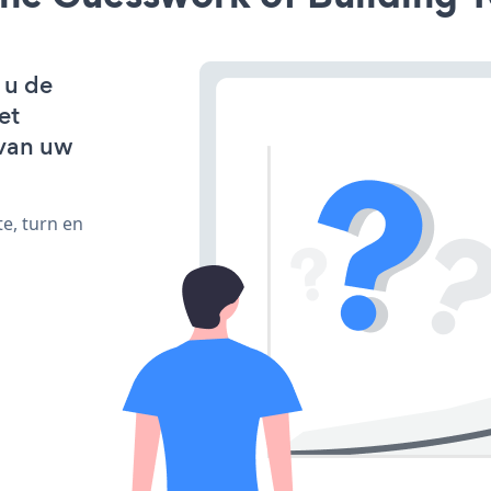
 u de
et
van uw
e, turn en