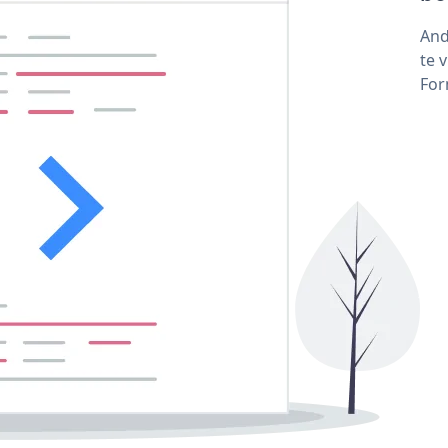
And
te 
For