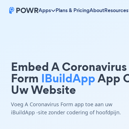
Apps
Plans & Pricing
About
Resources
Embed A Coronavirus
Form
IBuildApp
App 
Uw Website
Voeg A Coronavirus Form app toe aan uw
iBuildApp -site zonder codering of hoofdpijn.