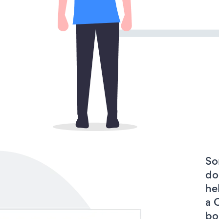
So
do
he
a 
bo