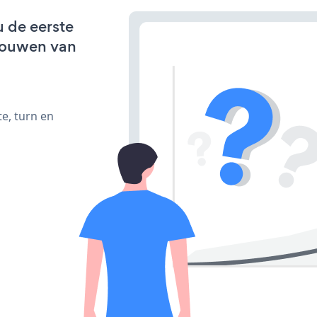
u de eerste
bouwen van
e, turn en