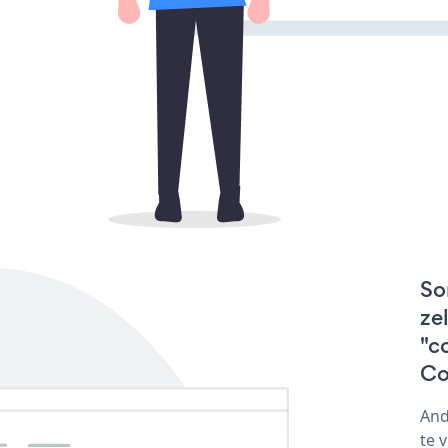
So
ze
"c
Co
And
te 