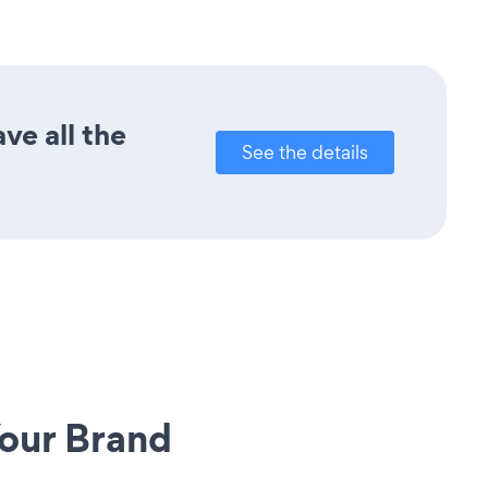
ve all the
See the details
our Brand