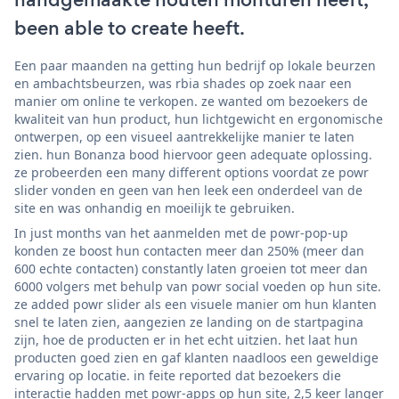
been able to create heeft.
Een paar maanden na getting hun bedrijf op lokale beurzen
en ambachtsbeurzen, was rbia shades op zoek naar een
manier om online te verkopen. ze wanted om bezoekers de
kwaliteit van hun product, hun lichtgewicht en ergonomische
ontwerpen, op een visueel aantrekkelijke manier te laten
zien. hun Bonanza bood hiervoor geen adequate oplossing.
ze probeerden een many different options voordat ze powr
slider vonden en geen van hen leek een onderdeel van de
site en was onhandig en moeilijk te gebruiken.
In just months van het aanmelden met de powr-pop-up
konden ze boost hun contacten meer dan 250% (meer dan
600 echte contacten) constantly laten groeien tot meer dan
6000 volgers met behulp van powr social voeden op hun site.
ze added powr slider als een visuele manier om hun klanten
snel te laten zien, aangezien ze landing on de startpagina
zijn, hoe de producten er in het echt uitzien. het laat hun
producten goed zien en gaf klanten naadloos een geweldige
ervaring op locatie. in feite reported dat bezoekers die
interactie hadden met powr-apps op hun site, 2,5 keer langer