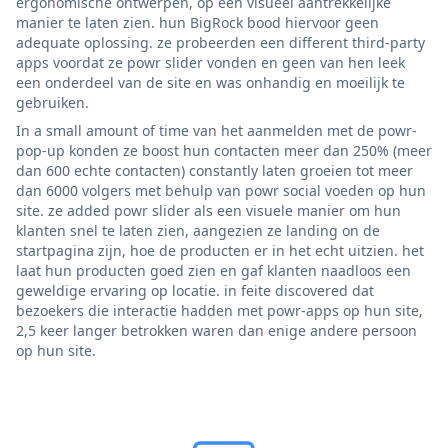
ergonomische ontwerpen, op een visueel aantrekkelijke
manier te laten zien. hun BigRock bood hiervoor geen
adequate oplossing. ze probeerden een different third-party
apps voordat ze powr slider vonden en geen van hen leek
een onderdeel van de site en was onhandig en moeilijk te
gebruiken.
In a small amount of time van het aanmelden met de powr-
pop-up konden ze boost hun contacten meer dan 250% (meer
dan 600 echte contacten) constantly laten groeien tot meer
dan 6000 volgers met behulp van powr social voeden op hun
site. ze added powr slider als een visuele manier om hun
klanten snel te laten zien, aangezien ze landing on de
startpagina zijn, hoe de producten er in het echt uitzien. het
laat hun producten goed zien en gaf klanten naadloos een
geweldige ervaring op locatie. in feite discovered dat
bezoekers die interactie hadden met powr-apps op hun site,
2,5 keer langer betrokken waren dan enige andere persoon
op hun site.