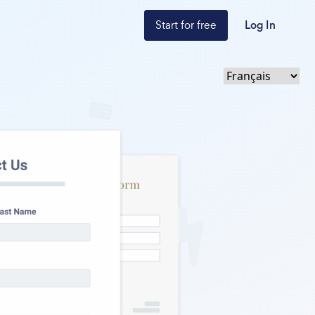
Start for free
Log In