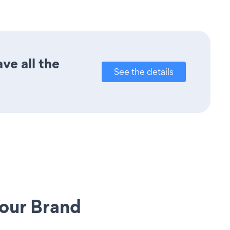
ve all the
See the details
our Brand