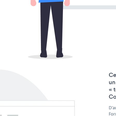
Ce
un
« 
Co
D'a
For